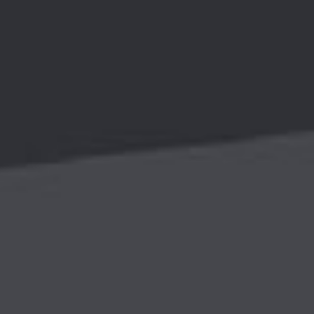
888
关于我们
ABOUT US