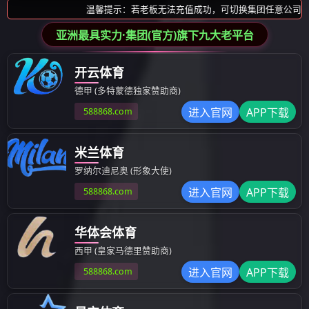
博业荣誉 | 我司再次入围福建省建筑业施工总承包龙头企业
2025-07-23
福建博业建设集团20周年庆纪念LOGO正式发布
2025-06-08
2025好事发生：春季喜讯播报
2025-04-30
活下去——福建博业建设集团2024年度回顾
2025-01-29
精品工程
EXCELLENT PROJECT
888
888