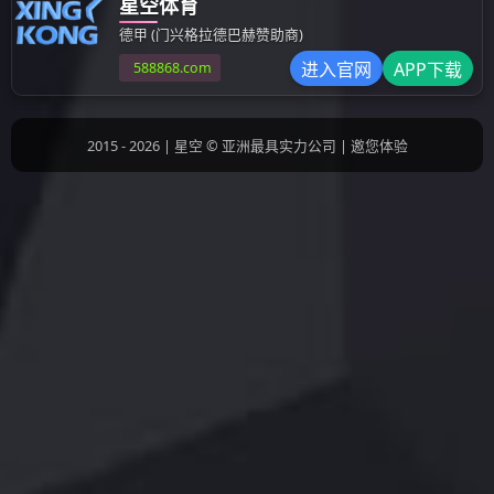
888
888
888
888
888
地产、BT
REAL ESTATE、BT
园博商务中心
龙岩武平博士源